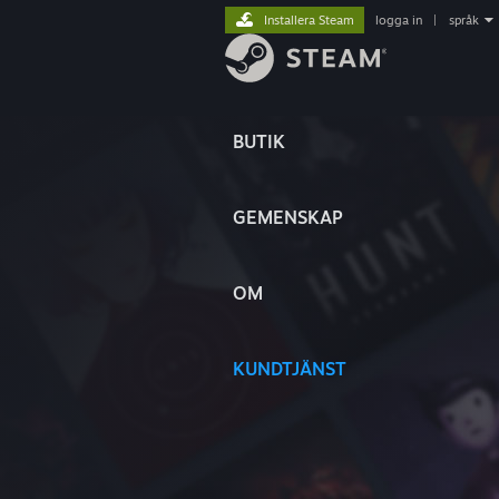
Installera Steam
logga in
|
språk
BUTIK
GEMENSKAP
OM
KUNDTJÄNST