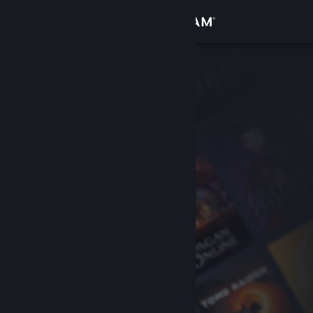
Logga in
Butik
Gemenskap
Om
Support
Byt språk
Skaffa Steams mobilapp
Se skrivbordswebbplats