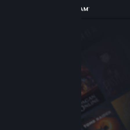
Logga in
Butik
Gemenskap
Om
Support
Byt språk
Skaffa Steams mobilapp
Se skrivbordswebbplats