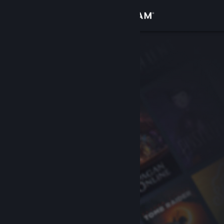
Logga in
Butik
Gemenskap
Om
Support
Byt språk
Skaffa Steams mobilapp
Se skrivbordswebbplats