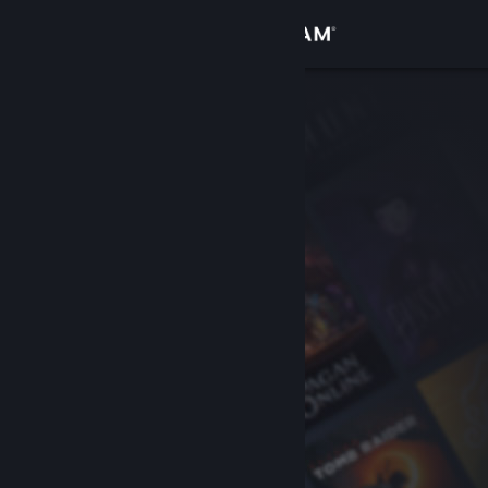
Logga in
Butik
Gemenskap
Om
Support
Byt språk
Skaffa Steams mobilapp
Se skrivbordswebbplats