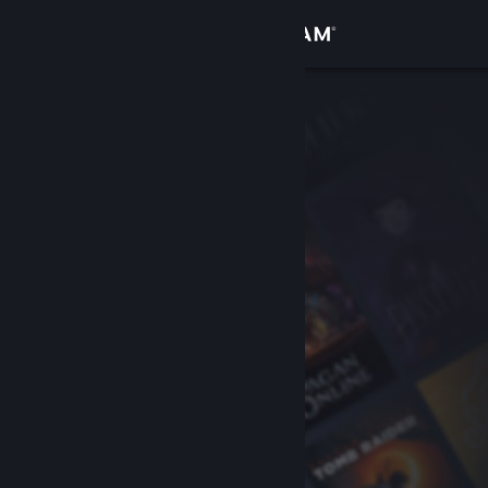
Logga in
Butik
Gemenskap
Om
Support
Byt språk
Skaffa Steams mobilapp
Se skrivbordswebbplats