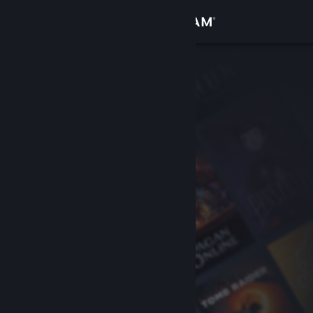
Logga in
Butik
Gemenskap
Om
Support
Byt språk
Skaffa Steams mobilapp
Se skrivbordswebbplats