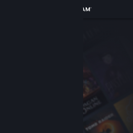
Logga in
Butik
Gemenskap
Om
Support
Byt språk
Skaffa Steams mobilapp
Se skrivbordswebbplats