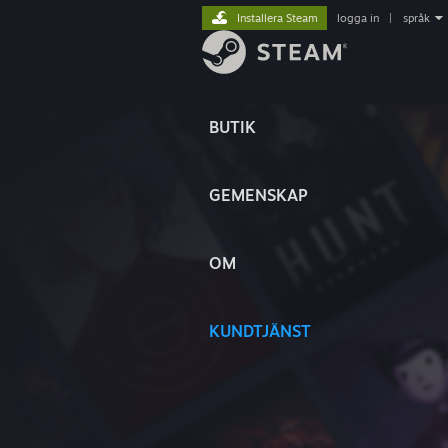
Installera Steam
logga in
|
språk
BUTIK
GEMENSKAP
OM
KUNDTJÄNST