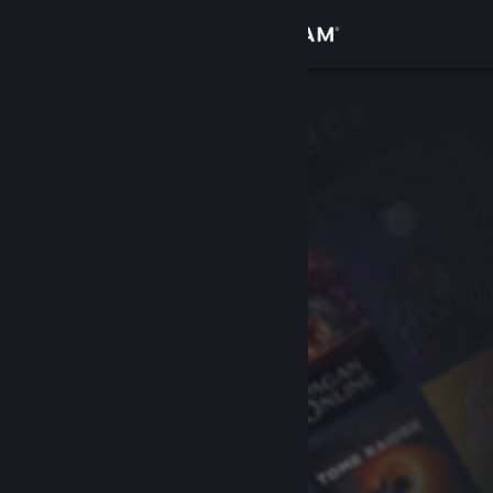
Logga in
Butik
Gemenskap
Om
Support
Byt språk
Skaffa Steams mobilapp
Se skrivbordswebbplats