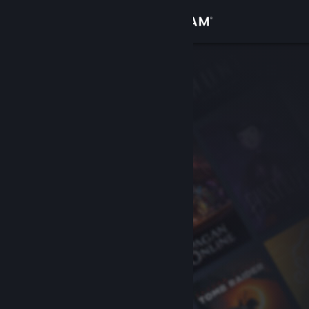
Logga in
Butik
Gemenskap
Om
Support
Byt språk
Skaffa Steams mobilapp
Se skrivbordswebbplats