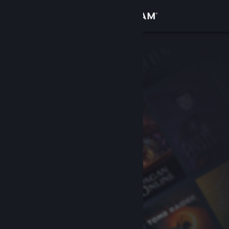
Logga in
Butik
Gemenskap
Om
Support
Byt språk
Skaffa Steams mobilapp
Se skrivbordswebbplats