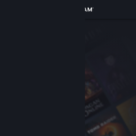
Logga in
Butik
Gemenskap
Om
Support
Byt språk
Skaffa Steams mobilapp
Se skrivbordswebbplats