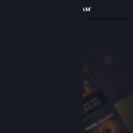
Logga in
Butik
Gemenskap
Om
Support
Byt språk
Skaffa Steams mobilapp
Se skrivbordswebbplats