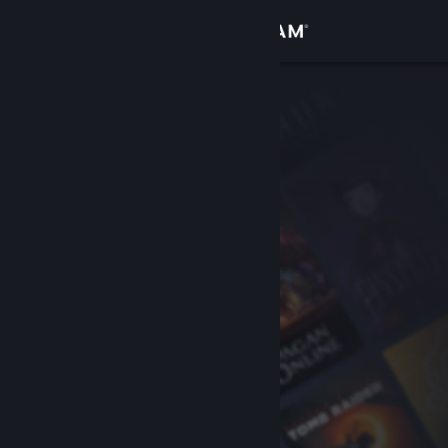
Logga in
Butik
Gemenskap
Om
Support
Byt språk
Skaffa Steams mobilapp
Se skrivbordswebbplats