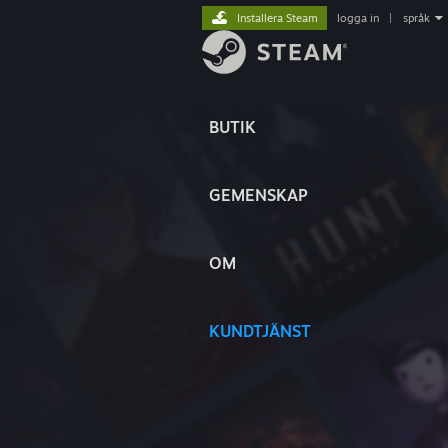
Installera Steam
logga in
|
språk
BUTIK
GEMENSKAP
OM
KUNDTJÄNST