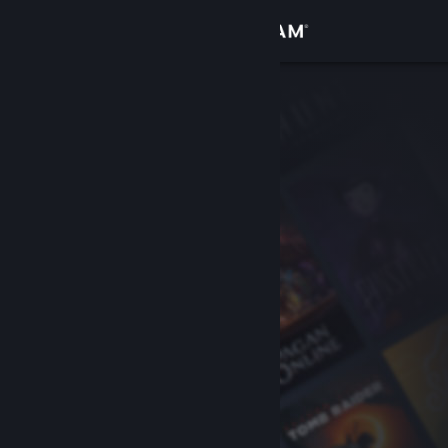
Logga in
Butik
Gemenskap
Om
Support
Byt språk
Skaffa Steams mobilapp
Se skrivbordswebbplats