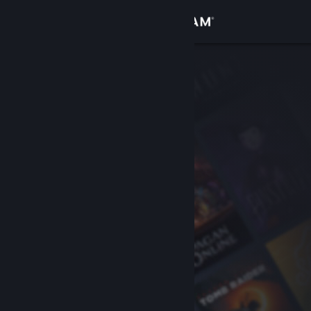
Logga in
Butik
Gemenskap
Om
Support
Byt språk
Skaffa Steams mobilapp
Se skrivbordswebbplats