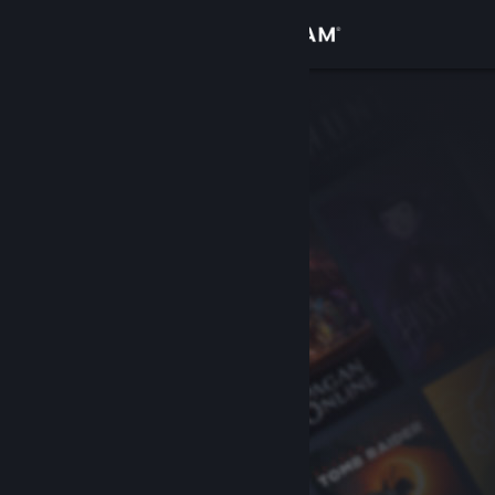
Logga in
Butik
Gemenskap
Om
Support
Byt språk
Skaffa Steams mobilapp
Se skrivbordswebbplats