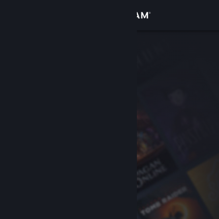
Logga in
Butik
Gemenskap
Om
Support
Byt språk
Skaffa Steams mobilapp
Se skrivbordswebbplats