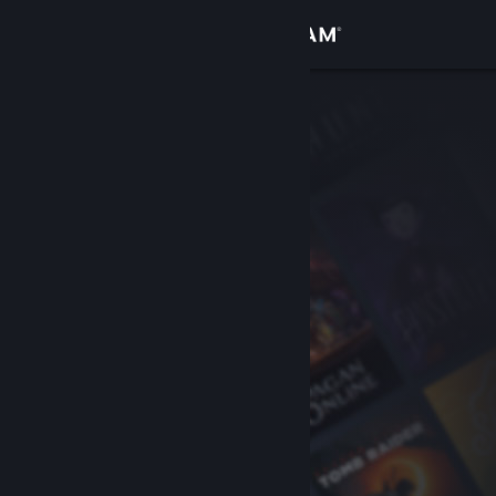
Logga in
Butik
Gemenskap
Om
Support
Byt språk
Skaffa Steams mobilapp
Se skrivbordswebbplats