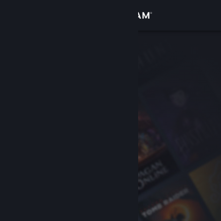
Logga in
Butik
Gemenskap
Om
Support
Byt språk
Skaffa Steams mobilapp
Se skrivbordswebbplats