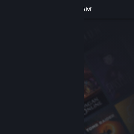
Logga in
Butik
Gemenskap
Om
Support
Byt språk
Skaffa Steams mobilapp
Se skrivbordswebbplats