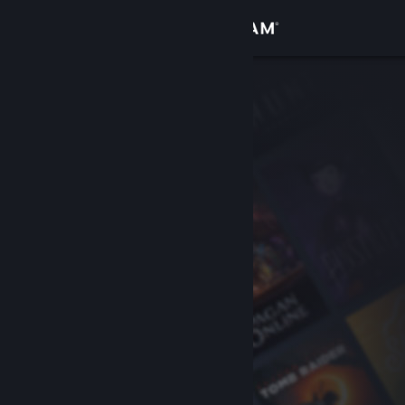
Logga in
Butik
Gemenskap
Om
Support
Byt språk
Skaffa Steams mobilapp
Se skrivbordswebbplats