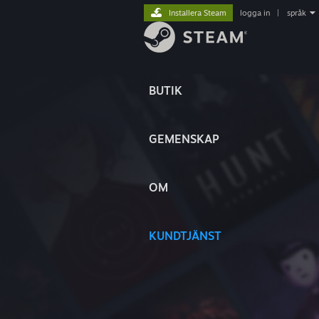
Installera Steam
logga in
|
språk
BUTIK
GEMENSKAP
OM
KUNDTJÄNST