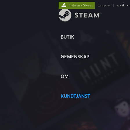
Installera Steam
logga in
|
språk
BUTIK
GEMENSKAP
OM
KUNDTJÄNST