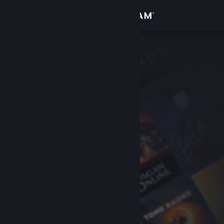
Logga in
Butik
Gemenskap
Om
Support
Byt språk
Skaffa Steams mobilapp
Se skrivbordswebbplats