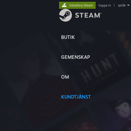
Installera Steam
logga in
|
språk
BUTIK
GEMENSKAP
OM
KUNDTJÄNST