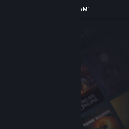
Logga in
Butik
Gemenskap
Om
Support
Byt språk
Skaffa Steams mobilapp
Se skrivbordswebbplats