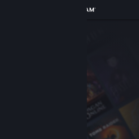
Logga in
Butik
Gemenskap
Om
Support
Byt språk
Skaffa Steams mobilapp
Se skrivbordswebbplats