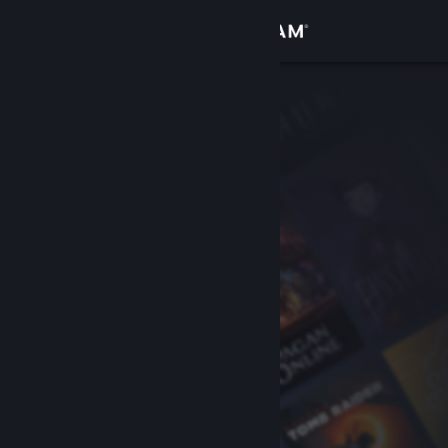
Logga in
Butik
Gemenskap
Om
Support
Byt språk
Skaffa Steams mobilapp
Se skrivbordswebbplats