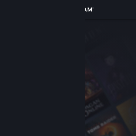
Logga in
Butik
Gemenskap
Om
Support
Byt språk
Skaffa Steams mobilapp
Se skrivbordswebbplats