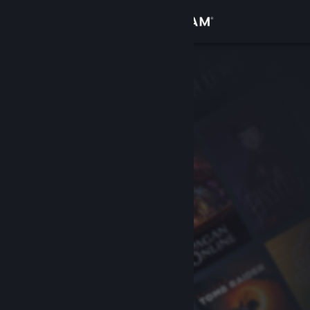
Logga in
Butik
Gemenskap
Om
Support
Byt språk
Skaffa Steams mobilapp
Se skrivbordswebbplats