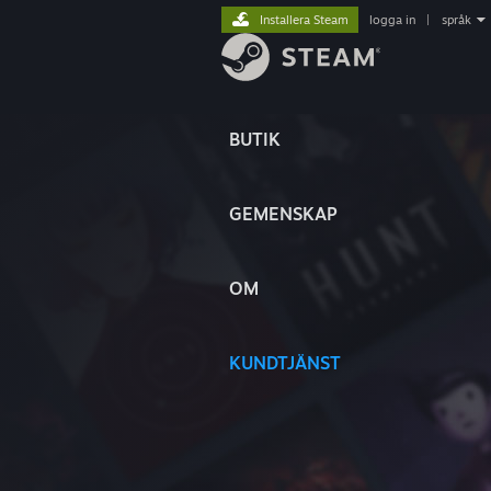
Installera Steam
logga in
|
språk
BUTIK
GEMENSKAP
OM
KUNDTJÄNST