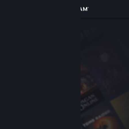
Logga in
Butik
Gemenskap
Om
Support
Byt språk
Skaffa Steams mobilapp
Se skrivbordswebbplats