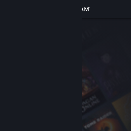
Logga in
Butik
Gemenskap
Om
Support
Byt språk
Skaffa Steams mobilapp
Se skrivbordswebbplats