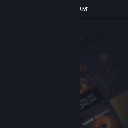
Logga in
Butik
Gemenskap
Om
Support
Byt språk
Skaffa Steams mobilapp
Se skrivbordswebbplats