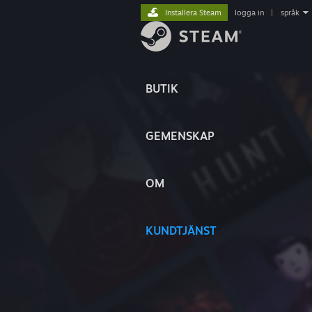
Installera Steam
logga in
|
språk
BUTIK
GEMENSKAP
OM
KUNDTJÄNST