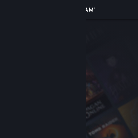
Logga in
Butik
Gemenskap
Om
Support
Byt språk
Skaffa Steams mobilapp
Se skrivbordswebbplats