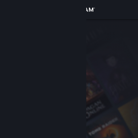
Logga in
Butik
Gemenskap
Om
Support
Byt språk
Skaffa Steams mobilapp
Se skrivbordswebbplats