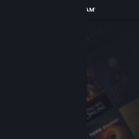
Logga in
Butik
Gemenskap
Om
Support
Byt språk
Skaffa Steams mobilapp
Se skrivbordswebbplats