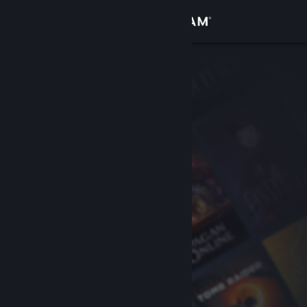
Logga in
Butik
Gemenskap
Om
Support
Byt språk
Skaffa Steams mobilapp
Se skrivbordswebbplats