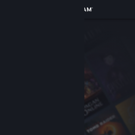
Logga in
Butik
Gemenskap
Om
Support
Byt språk
Skaffa Steams mobilapp
Se skrivbordswebbplats