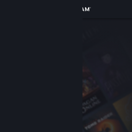
Logga in
Butik
Gemenskap
Om
Support
Byt språk
Skaffa Steams mobilapp
Se skrivbordswebbplats