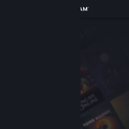
Logga in
Butik
Gemenskap
Om
Support
Byt språk
Skaffa Steams mobilapp
Se skrivbordswebbplats