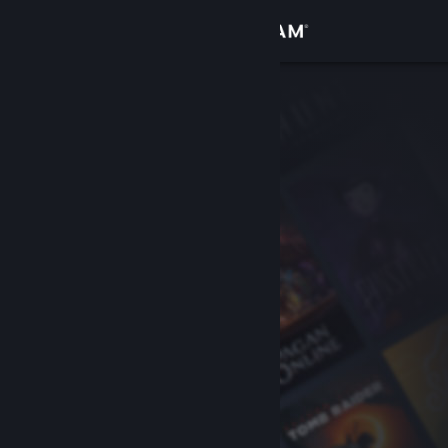
Logga in
Butik
Gemenskap
Om
Support
Byt språk
Skaffa Steams mobilapp
Se skrivbordswebbplats