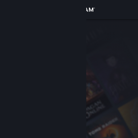
Logga in
Butik
Gemenskap
Om
Support
Byt språk
Skaffa Steams mobilapp
Se skrivbordswebbplats