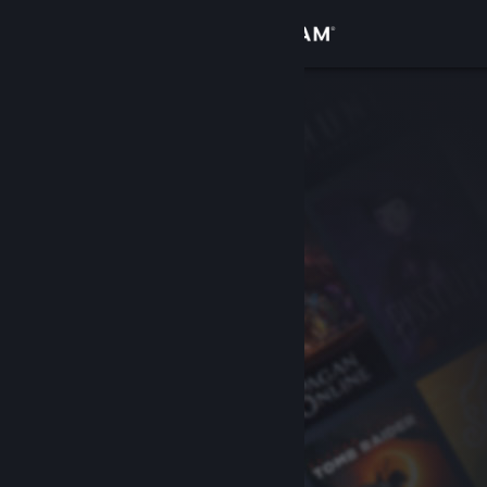
Logga in
Butik
Gemenskap
Om
Support
Byt språk
Skaffa Steams mobilapp
Se skrivbordswebbplats