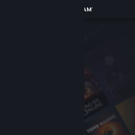
Logga in
Butik
Gemenskap
Om
Support
Byt språk
Skaffa Steams mobilapp
Se skrivbordswebbplats