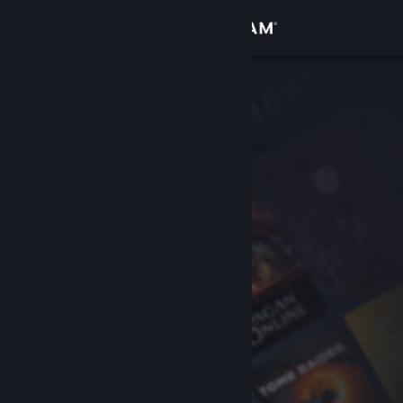
Logga in
Butik
Gemenskap
Om
Support
Byt språk
Skaffa Steams mobilapp
Se skrivbordswebbplats